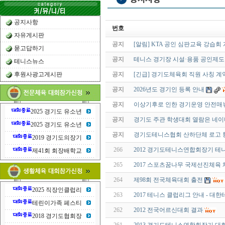
공지사항
번호
자유게시판
공지
[알림] KTA 공인 심판교육 강습회
묻고답하기
공지
테니스 경기장 시설·용품 공인제도
테니스뉴스
후원사광고게시판
공지
[긴급] 경기도체육회 직원 사칭 계
공지
2026년도 경기인 등록 안내
공지
이상기후로 인한 경기운영 안전매
2025 경기도 유소년
공지
경기도 주관 학생대회 열람은 네이
2025 경기도 유소년
공지
경기도테니스협회 산하단체 로고 
2019 경기도의장기
266
2012 경기도테니스연합회장기 테
제41회 회장배학교
265
2017 스포츠꿈나무 국제선진체육
264
제98회 전국체육대회 출전
2025 직장인클럽리
263
2017 테니스 클럽리그 안내 - 대
테린이가족 페스티
262
2012 전국어르신대회 결과
2018 경기도협회장