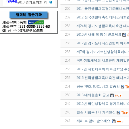
261
2013 경기도테니스연합회장기 대회
2018 경기도의회 의
260
2014 국민생활체육경기도테니스연
259
2012 전국생활대축전 테니스대회
258
제24회 경기도생활체육대축전 테
257
2016년 새해 복 많이 받으세요
256
2012년 경기도테니스연합회 이사
255
제7회 경기도어르신생활체육테니
254
국민생활체육회 시도규정 개정알
253
2017년 대한체육회 체육장학생 추
252
2016 전국생활체육대축전 테니스
251
공문 79호, 80호, 81호 발송건
250
2013 대의원총회 공고
249
2015년 국민생활체육 경기도테
248
윌슨 시합구 1+1 가격인상
247
새해 복 많이 받으세요.