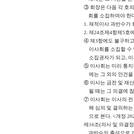
③
회장은 다음 각 호
회를 소집하여야 한
1.
재적이사 과반수가 
2.
제
24
조제
4
항제
5
호에
④
제
3
항에도 불구하고
이사회를 소집할 수
소집권자가 되고
,
이
⑤
이사회는 미리 통지
에는 그 외의 안건을
⑥
이사는 금전 및 재
될 때는 그 의결에 
⑦
이사회는 이사의 전
해 심의 및 결의하는
으로 본다
. <
개정
20
제
16
조
(
의사 및 의결
과반수의 출석으로 