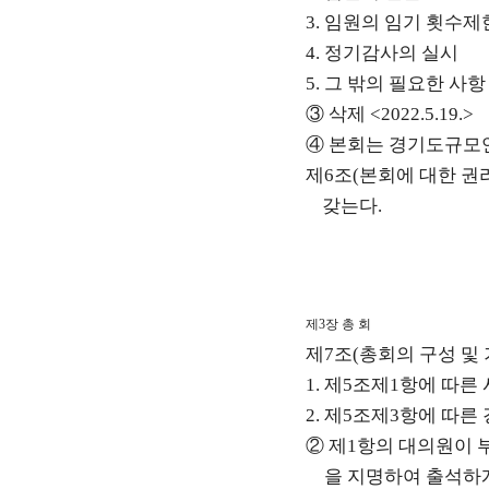
3.
임원의 임기 횟수제
4.
정기감사의 실시
5.
그 밖의 필요한 사항
③
삭제
<2022.5.19.>
④
본회는 경기도규모연
제
6
조
(
본회에 대한 권
갖는다
.
제
3
장 총 회
제
7
조
(
총회의 구성 및
1.
제
5
조제
1
항에 따른 
2.
제
5
조제
3
항에 따른
②
제
1
항의 대의원이 
을 지명하여 출석하게