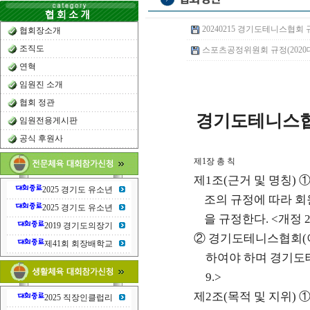
20240215 경기도테니스협회 규정(2
협회장소개
조직도
스포츠공정위원회 규정(2020대한
연혁
임원진 소개
협회 정관
경기도테니스협
임원전용게시판
공식 후원사
제
1
장 총 칙
제
1
조
(
근거 및 명칭
)
2025 경기도 유소년
조의 규정에 따라 회
2025 경기도 유소년
을 규정한다
. <
개정
2
2019 경기도의장기
②
경기도테니스협회
(
제41회 회장배학교
하여야 하며 경기도
9.>
제
2
조
(
목적 및 지위
)
2025 직장인클럽리