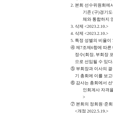
2.
본회 선수위원회에서
기존
(
구
)
경기도
체와 통합하지 
3.
삭제
<2023.2.10.>
4.
삭제
<2023.2.10.>
5.
특정 성별의 비율이
④
제
7
조제
6
항에 따른
정수
(
회장
,
부회장 
으로 선임될 수 있다
⑤
부회장과 이사의 결
기 총회에 이를 보
⑥
감사는 총회에서 
인회계사 자격을
>
⑦
본회의 정회원
·
준회
<
개정
2022.5.19.>