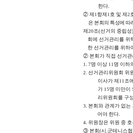
한다
.
②
제
1
항제
1
호 및 제
2
은 본회의 특성에 따
제
20
조
(
선거의 중립성
회에 선거관리를 위
한 선거관리를 위하
②
본회가 직접 선거
1. 7
명 이상
11
명 이하
2.
선거관리위원회 위원
이사가 제
11
조에
가
15
명 미만이
리위원회를 구성
3.
본회와 관계가 없는
어야 한다
.
4.
위원장은 위원 중 
③
본회
(
시
.
군테니스협