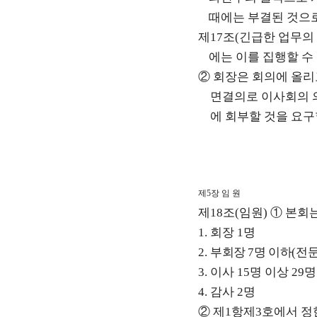
때에는 부결된 것으
제
17
조
(
긴급한 업무의
에는 이를 집행할 수
②
회장은 회의에 올리
면결의로 이사회의 
에 회부할 것을 요구
제
5
장 임 원
제
18
조
(
임원
)
①
본회는
1.
회장
1
명
2.
부회장
7
명 이하
(
전
3.
이사
15
명 이상
29
명
4.
감사
2
명
②
제
1
항제
3
호에서 정