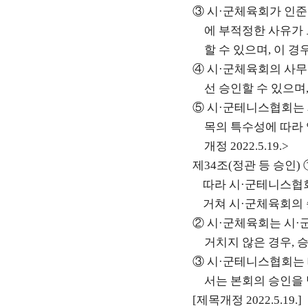
③
시
·
군체육회가 인준
에 부적정한 사유가
할 수 있으며
,
이 경
④
시
·
군체육회의 사무
선 승인할 수 있으며
⑤
시
·
군테니스협회는
목의 특수성에 따라 
개정
2022.5.19.>
제
34
조
(
정관 등 승인
)
따라 시
·
군테니스협
거쳐 시
·
군체육회의 
②
시
·
군체육회는 시
·
거치지 않은 경우
,
승
③
시
·
군테니스협회는 
서는 본회의 승인을
[
제목개정
2022.5.19.]