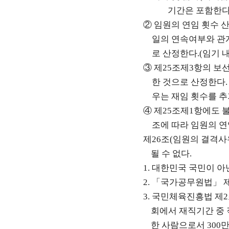
기간은 포함한
②
임원의 연임 횟수 
일의 연속여부와 관
로 산정한다
.(
임기 
③
제
25
조제
3
항의 보
한 것으로 산정한다
우는 재임 횟수를 
④
제
25
조제
1
항에도 
조에 따라 임원의 연
제
26
조
(
임원의 결격사
될 수 없다
.
1.
대한민국 국민이 아
2.
「
국가공무원법
」
3.
국민체육진흥법 제
2
회에서 재직기간 중
한 사람으로서
300
만