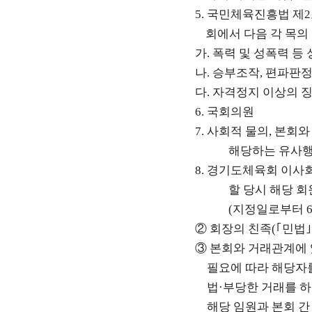
5.
국민체육진흥법 제
2
회에서 다음 각 목의
가
.
폭력 및 성폭력 등
나
.
승부조작
,
편파판정
다
.
자격정지 이상의 징
6.
국회의원
7.
사회적 물의
,
본회와
해당하는 유사행
8.
경기도체육회 이사
할 당시 해당 
(
지정일로부터
②
회장의 친족
(
｢
민법
③
본회와 거래관계에 
필요에 따라 해당자
법
·
부당한 거래를 하
해당 임원과 본회 