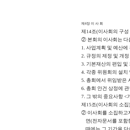
제
4
장 이 사 회
제
14
조
(
이사회의 구성 
②
본회
의 이사회는 다
1.
사업계획 및 예산에
2.
규정의 제정 및 개정
3.
기본재산의 편입 및
4.
각종 위원회의 설치 
5.
총회에서 위임받은 
6.
총회 안건 상정에 관
7.
그 밖의 중요사항
<
제
15
조
(
이사회의 소집
②
이사회를 소집하고자
면
(
전자문서를 포함
때에는 그 기간을 단