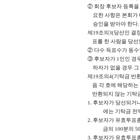
②
회장 후보자 등록을
요한 사항은 본회가
승인을 받아야 한다
제
19
조의
3(
당선인 결
표를 한 사람을 당
②
다수 득표수가 동수
③
후보자가
1
인인 경
하자가 없을 경우 
제
19
조의
4(
기탁금 반
음 각 호에 해당하는
반환되지 않는 기탁
1.
후보자가 당선되거
에는 기탁금 전
2.
후보자가 유효투표
금의
100
분의
5
3.
후보자가 유효투표