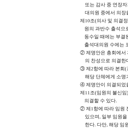
또는 감사 중 연장
대의원 중에서 의장
제
10
조
(
의사 및 의결
원의 과반수 출석으
동수일 때에는 부결
출석대의원 수에는 
②
제명안은 총회에서
의 찬성으로 의결한
③
제
2
항에 따라 본회
(
해당 단체에게 소명
④
제명안이 의결되었을
제
11
조
(
임원의 불신임
의결할 수 있다
.
②
제
1
항에 따라 임원
있으며
,
일부 임원을
한다
.
다만
,
해당 임