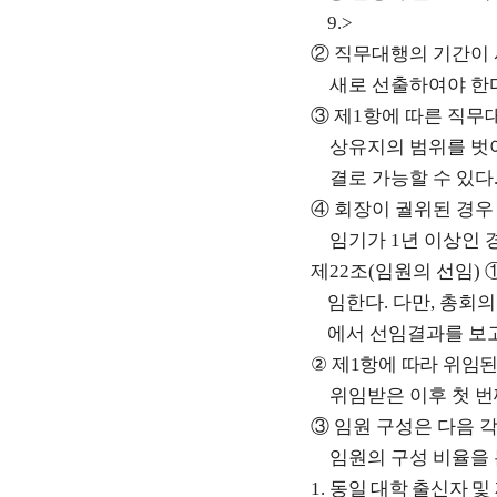
9.>
②
직무대행의 기간이
새로 선출하여야 한
③
제
1
항에 따른 직무
상유지의 범위를 벗
결로 가능할 수 있다
④
회장이 궐위된 경우
임기가
1
년 이상인
제
22
조
(
임원의 선임
)
임한다
.
다만
,
총회의
에서 선임결과를 보
②
제
1
항에 따라 위임된
위임받은 이후 첫 
③
임원 구성은 다음 
임원의 구성 비율을 
1.
동일 대학 출신자 