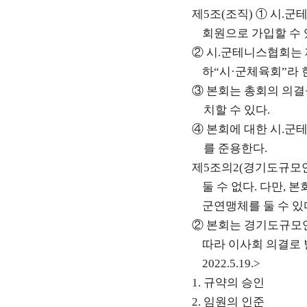
제
5
조
(
조직
)
①
시
.
군테
회원으로 가입할 수
②
시
.
군테니스협회는 
하
“
시
·
군체육회
”
라 
③
본회는 총회의 의결
치할 수 있다
.
④
본회에 대한 시
.
군테
를 준용한다
.
제
5
조의
2(
경기도규모
둘 수 없다
.
다만
,
본
군연맹체를 둘 수 있
②
본회는 경기도규모
따라 이사회 의결로
2022.5.19.>
1.
규약의 승인
2.
임원의 인준