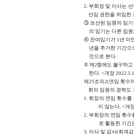
2.
부회장 및 이사는 
선임 권한을 위임한
③
보선된 임원의 임기
의 임기는 다른 임
④
잔여임기가
1
년 미
년을 추가한 기간으
것으로 본다
.
⑤
제
2
항에도 불구하고
한다
. <
개정
2022.5.
제
25
조의
2(
연임 횟수
회의 임원의 경력도
1.
회장의 연임 횟수를
지 않는다
. <
개
2.
부회장의 연임 횟수
로 활동한 기간
3.
이사 및 감사
(
회계감