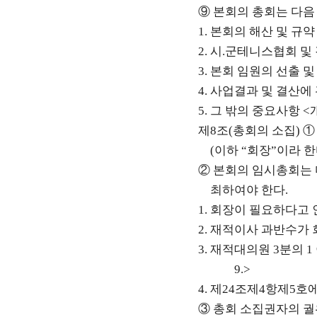
⑨
본회의 총회는 다음
1.
본회의 해산 및 규약
2.
시
.
군테니스협회 및
3.
본회 임원의 선출 및
4.
사업결과 및 결산에
5.
그 밖의 중요사항
<
제
8
조
(
총회의 소집
)
(
이하
“
회장
”
이라 
②
본회의 임시총회는 
최하여야 한다
.
1.
회장이 필요하다고 
2.
재적이사 과반수가 
3.
재적대의원
3
분의
1
9.>
4.
제
24
조제
4
항제
5
호에
③
총회 소집권자의 궐