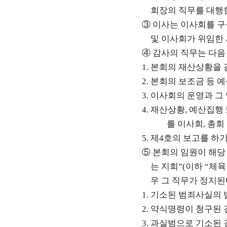
회장의 직무를 대행
③
이사는 이사회를 구
및 이사회가 위임한
④
감사의 직무는 다음
1.
본회의 재산상황을 
2.
본회의 보조금 등 예
3.
이사회의 운영과 그
4.
재산상황
,
예산집행 
를 이사회
,
총회
5.
제
4
호의 보고를 하기
⑤
본회의 임원이 해당
는 지회
”(
이하
“
체육
우 그 직무가 정지
1.
기소된 범죄사실의 
2.
약식명령이 청구된 
3.
과실범으로 기소된 