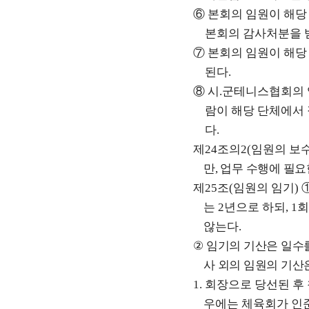
⑥
본회의 임원이 해당
본회의 감사처분을 
⑦
본회의 임원이 해당
된다
.
⑧
시
.
군테니스협회의 
람이 해당 단체에서
다
.
제
24
조의
2(
임원의 보
만
,
업무 수행에 필요
제
25
조
(
임원의 임기
)
는
2
년으로 하되
, 1
회
않는다
.
②
임기의 기산은 일수
사 외의 임원의 기산은
1.
회장으로 당선된 후
우에는 체육회가 인