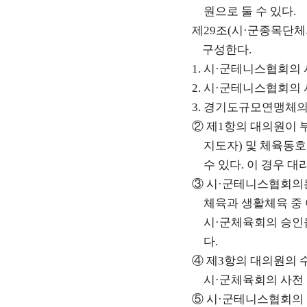
원으로 둘 수 있다
.
제
29
조
(
시
·
군종목단체
구성한다
.
1.
시
·
군테니스협회의 
2.
시
·
군테니스협회의 
3.
경기도규모연맹체의
②
제
1
항의 대의원이 
지도자
)
및 체육동
수 있다
.
이 경우 대
③
시
·
군테니스협회의
체육과 생활체육 중 
시
·
군체육회의 승인
다
.
④
제
3
항의 대의원의 
시
·
군체육회의 사전
⑤
시
·
군테니스협회의 