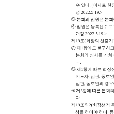
수 있다
. (
이사로 한
정
2022.5.19.>
③
본회의 임원은 본회
④
임원은 등록선수로 
개정
2022.5.19.>
제
19
조
(
회장의 선출기
②
제
1
항에도 불구하고
본회의 심사를 거쳐
다
.
③
제
1
항에 따른 회장
지도자
,
심판
,
동호인
심판
,
동호인의 경우
④
제
3
항에 따른 본회
다
.
제
19
조의
2(
회장선거 
청을 하여야 하며
,
등