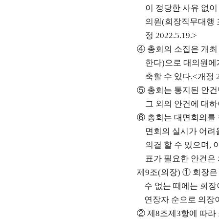
이 정당한 사유 없
의원
(
회장직무대행 
정
2022.5.19.>
④
총회의 소집은 개
한다
)
으로 대의원에
축할 수 있다
.<
개정
⑤
총회는 통지된 안건
그 외의 안건에 대하
⑥
총회는 대면회의를
면회의 실시가 어려
의결 할 수 있으며
,
표가 필요한 안건은 
제
9
조
(
의장
)
①
회장은
수 없는 때에는 회장
연장자 순으로 의장
②
제
8
조제
3
항에 따라