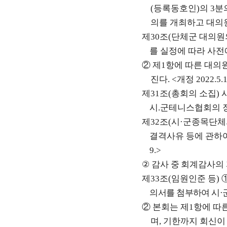
(
등록동호인
)
의
3
분
의를 개최하고 대의
제
30
조
(
단체군 대의원의
를 실정에 따라 사전
②
제
1
항에 따른 대의
진다
. <
개정
2022.5.
제
31
조
(
총회의 소집
)
시
.
군테니스협회의 
제
32
조
(
시
·
군종목단체
결격사유 등에 관하여
9.>
②
감사 중 회계감사의
제
33
조
(
임원인준 등
)
의서를 첨부하여 시
·
②
본회는 제
1
항에 따
며
,
기한까지 회신이