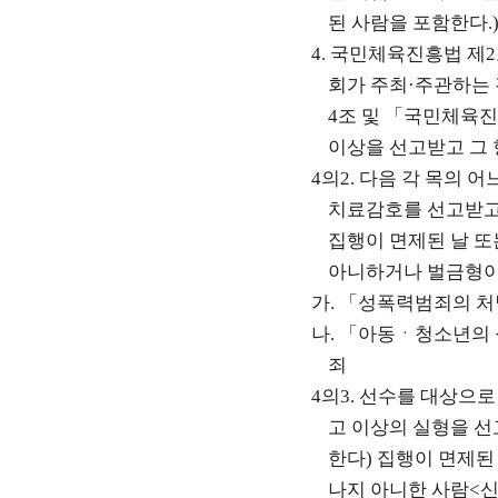
된 사람을 포함한다
.
4.
국민체육진흥법 제
2
회가 주최
·
주관하는 
4
조 및
「
국민체육
이상을 선고받고 그 
4
의
2.
다음 각 목의 어
치료감호를 선고받고
집행이 면제된 날 
아니하거나 벌금형이
가
.
「
성폭력범죄의 처
나
.
「
아동ㆍ청소년의 
죄
4
의
3.
선수를 대상으
고 이상의 실형을 선
한다
)
집행이 면제된
나지 아니한 사람
<