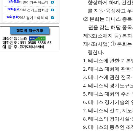
향상하게 하며
,
건전
테린이가족 페스티
2018 경기도협회장
를 지원
·
육성하고 우
2018 경기도의회 의
②
본회는 테니스 종목
권을 갖는 해당 종
제
3
조
(
소재지 등
)
본회
제
4
조
(
사업
)
①
본회는
행한다
.
1.
테니스에 관한 기본
2.
테니스 대회에 관한 
3.
테니스에 관한 전국
·
4.
테니스의 경기도규모
5.
테니스 대회의 주최 
6.
테니스 경기기술의 
7.
테니스의 선수
,
지도
8.
테니스의 경기시설
·
9.
테니스의 동호인 조