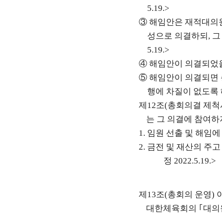
5.19.>
③
해임안은 재적대의
성으로 의결하되
,
그
5.19.>
④
해임안이 의결되었을
⑤
해임안이 의결되면 
행에 차질이 없도록
제
12
조
(
총회의결 제척
는 그 의결에 참여하
1.
임원 선출 및 해임에
2.
금전 및 재산의 주
정
2022.5.19.>
제
13
조
(
총회의 운영
)
대한체육회의
｢
대의