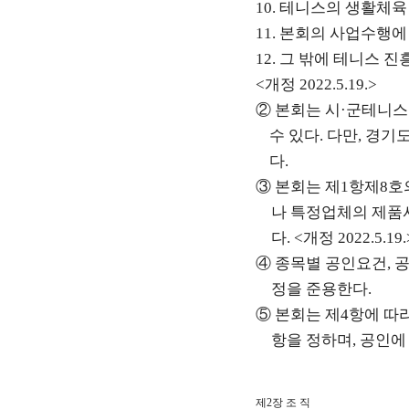
10.
테니스의 생활체육
11.
본회의 사업수행에
12.
그 밖에 테니스 진
<
개정
2022.5.19.>
②
본회는 시
·
군테니스협
수 있다
.
다만
,
경기도
다
.
③
본회는 제
1
항제
8
호
나 특정업체의 제품
다
. <
개정
2022.5.19.
④
종목별 공인요건
,
정을 준용한다
.
⑤
본회는 제
4
항에 따
항을 정하며
,
공인에
제
2
장 조 직