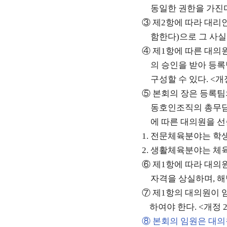
동일한 권한을 가진
③
제
2
항에 따라 대리
함한다
)
으로 그 사
④
제
1
항에 따른 대의
의 승인을 받아 등
구성할 수 있다
. <
개
⑤
본회의 장은 등록팀
동호인조직의 총무
에 따른 대의원을 
1.
전문체육분야는 학생
2.
생활체육분야는 체
⑥
제
1
항에 따라 대의
자격을 상실하며
,
해
⑦
제
1
항의 대의원이 
하여야 한다
. <
개정
2
⑧
본회의 임원은 대의