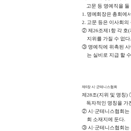
고문 등 명예직을 둘
1.
명예회장은 총회에서
2.
고문 등은 이사회의
②
제
26
조제
1
항 각 호
(
지위를 가질 수 없다
③
명예직에 위촉된 사
는 실비로 지급 할 
제
6
장 시
·
군테니스협회
제
28
조
(
지위 및 명칭
)
독자적인 명칭을 가
②
시
·
군테니스협회는
회 소재지에 둔다
.
③
시
·
군테니스협회는