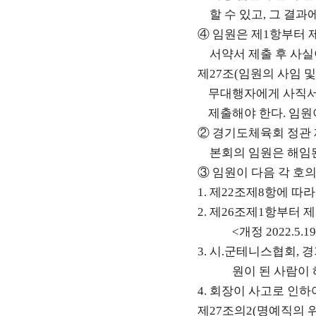
할 수 있고
,
그 결과에
④
임원은 제
1
항부터 
서약서 제출 후 사실
제
27
조
(
임원의 사임 및
무대행자에게 사직서
제출해야 한다
.
임원
②
경기도체육회 정관 
본회의 임원은 해임
③
임원이 다음 각 호
1.
제
22
조제
8
항에 따라
2.
제
26
조제
1
항부터 제
<
개정
2022.5.19
3.
시
.
군테니스협회
,
경
원이 된 사람이
4.
회장이 사고로 인하
제
27
조의
2(
명예직의 