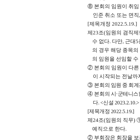
⑧
본회의 임원이 취임
인준 취소 또는 면직
[
제목개정
2022.5.19.]
제
23
조
(
임원의 겸직제
수 없다
.
다만
,
근대
5
의 경우 해당 종목의
의 임원을 선임할 수
②
본회의 임원이 다른
이 시작되는 전날까
③
본회
의 임원 중 회
④
본회
의 시
·
군테니스협
다
. <
신설
2023.2.10.>
[
제목개정
2022.5.19.]
제
24
조
(
임원의 직무
)
예직으로 한다
.
②
부회장은 회장을 