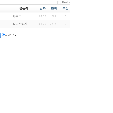
Total 2
글쓴이
날짜
조회
추천
사무국
07-23
18041
0
최고관리자
01-29
23131
0
and
or