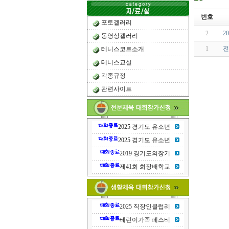
번호
포토겔러리
2
2
동영상겔러리
1
전
테니스코트소개
테니스교실
각종규정
관련사이트
2025 경기도 유소년
2025 경기도 유소년
2019 경기도의장기
제41회 회장배학교
2025 직장인클럽리
테린이가족 페스티