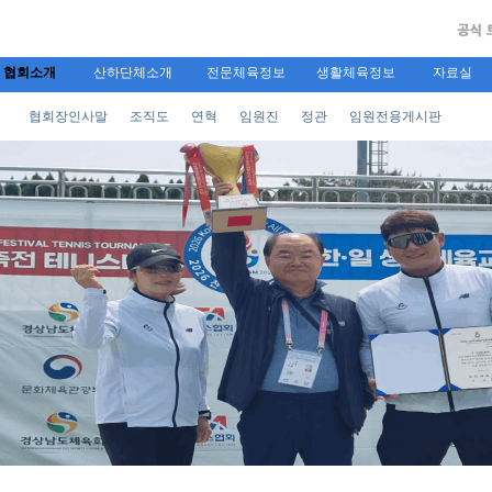
협회소개
산하단체소개
전문체육정보
생활체육정보
자료실
협회장인사말
조직도
연혁
임원진
정관
임원전용게시판