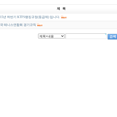
제 목
015년 하반기 KTFS랭킹규정(등급제) 입니다.
국 테니스연합회 경기규칙