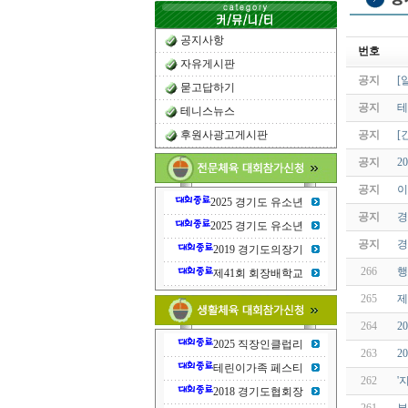
공지사항
번호
자유게시판
공지
[
묻고답하기
공지
테
테니스뉴스
후원사광고게시판
공지
[
공지
2
공지
이
2025 경기도 유소년
공지
경
2025 경기도 유소년
공지
경
2019 경기도의장기
266
행
제41회 회장배학교
265
제
264
2
2025 직장인클럽리
263
2
테린이가족 페스티
262
'
2018 경기도협회장