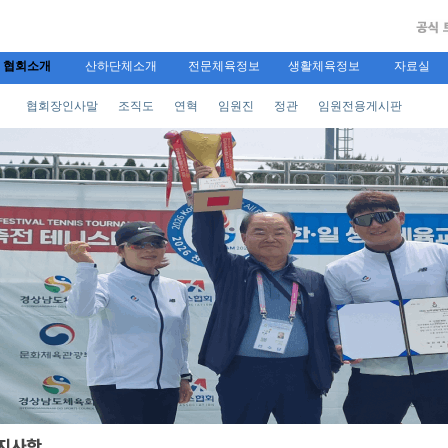
협회소개
산하단체소개
전문체육정보
생활체육정보
자료실
협회장인사말
조직도
연혁
임원진
정관
임원전용게시판