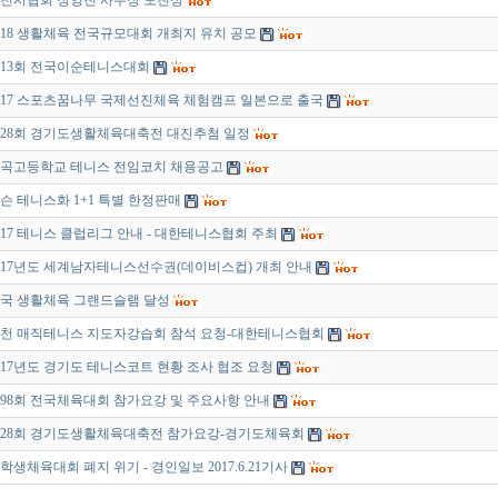
천시협회 정양진 사무장 모친상
018 생활체육 전국규모대회 개최지 유치 공모
13회 전국이순테니스대회
017 스포츠꿈나무 국제선진체육 체험캠프 일본으로 출국
28회 경기도생활체육대축전 대진추첨 일정
곡고등학교 테니스 전임코치 채용공고
슨 테니스화 1+1 특별 한정판매
017 테니스 클럽리그 안내 - 대한테니스협회 주최
017년도 세계남자테니스선수권(데이비스컵) 개최 안내
국 생활체육 그랜드슬램 달성
천 매직테니스 지도자강습회 참석 요청-대한테니스협회
017년도 경기도 테니스코트 현황 조사 협조 요청
98회 전국체육대회 참가요강 및 주요사항 안내
28회 경기도생활체육대축전 참가요강-경기도체육회
학생체육대회 폐지 위기 - 경인일보 2017.6.21기사