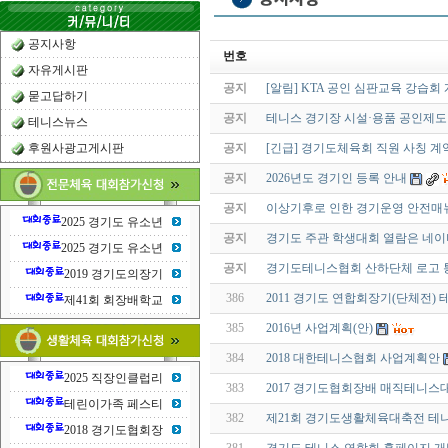
공지사항
번호
자유게시판
공지
[알림] KTA 공인 심판교육 강습회
묻고답하기
공지
테니스 경기장 시설·용품 공인제도
테니스뉴스
후원사광고게시판
공지
[긴급] 경기도체육회 직원 사칭 계
공지
2026년도 경기인 등록 안내
공지
이상기후로 인한 경기운영 안전매
2025 경기도 유소년
공지
경기도 주관 학생대회 열람은 네이
2025 경기도 유소년
공지
경기도테니스협회 산하단체 로고 
2019 경기도의장기
386
2011 경기도 연합회장기(단체전)
제41회 회장배학교
385
2016년 사업계획(안)
384
2018 대한테니스협회 사업계획안
2025 직장인클럽리
383
2017 경기도협회장배 매직테니스
테린이가족 페스티
382
제21회 경기도생활체육대축전 테
2018 경기도협회장