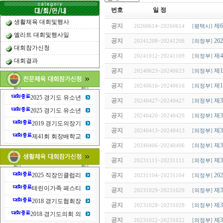
번호
일 정
생활체육 대회및행사
공지
제
20260614~20260614
[
평택시
]
엘리트 대회및행사일
공지
2
20241208~20241208
[
의정부
]
대회참가신청
공지
제
20241012~20241109
[
의정부
]
대회결과
공지
제
20240623~20240623
[
의정부
]
공지
제
20240616~20240616
[
의정부
]
2025 경기도 유소년
공지
제
20240427~20240427
[
의정부
]
2025 경기도 유소년
공지
제
20240420~20240420
[
의정부
]
2019 경기도의장기
공지
제
20240413~20240413
[
의정부
]
제41회 회장배학교
공지
제
20240406~20240406
[
의정부
]
공지
제
20231111~20231111
[
의정부
]
공지
2
2025 직장인클럽리
20231104~20231104
[
의정부
]
테린이가족 페스티
공지
제
20231029~20231029
[
의정부
]
2018 경기도협회장
공지
제
20231028~20231028
[
의정부
]
2018 경기도의회 의
공지
제
20231022~20231022
[
의정부
]