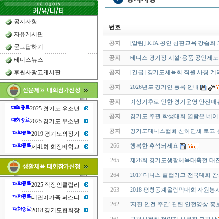
공지사항
번호
자유게시판
공지
[알림] KTA 공인 심판교육 강습회
묻고답하기
공지
테니스 경기장 시설·용품 공인제도
테니스뉴스
후원사광고게시판
공지
[긴급] 경기도체육회 직원 사칭 계
공지
2026년도 경기인 등록 안내
공지
이상기후로 인한 경기운영 안전매
2025 경기도 유소년
공지
경기도 주관 학생대회 열람은 네이
2025 경기도 유소년
공지
경기도테니스협회 산하단체 로고 
2019 경기도의장기
266
행복한 추석되세요
제41회 회장배학교
265
제28회 경기도생활체육대축전 대
264
2017 테니스 클럽리그 전국대회 
2025 직장인클럽리
263
2018 평창동계올림픽대회 자원봉
테린이가족 페스티
262
'지진 안전 주간' 관련 안전영상 홍
2018 경기도협회장