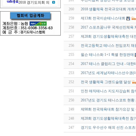
261
부천시협회 정양진 사무장 모친상
2018 경기도의회 의
260
2018 생활체육 전국규모대회 개최
259
제13회 전국이순테니스대회
258
2017 스포츠꿈나무 국제선진체육
257
제28회 경기도생활체육대축전 대
256
전곡고등학교 테니스 전임코치 채
255
윌슨 테니스화 1+1 특별 한정판매
254
2017 테니스 클럽리그 안내 - 대
253
2017년도 세계남자테니스선수권(
252
전국 생활체육 그랜드슬램 달성
251
인천 매직테니스 지도자강습회 참
250
2017년도 경기도 테니스코트 현황
249
제98회 전국체육대회 참가요강 및
248
제28회 경기도생활체육대축전 참
247
경기도 우수선수 해외 선진 스포츠