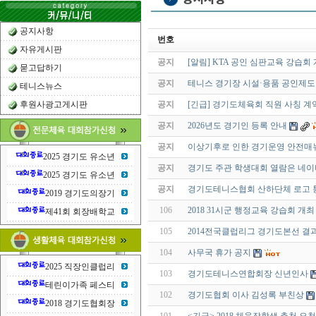
공지사항
번호
자유게시판
공지
[알림] KTA 공인 심판교육 강습회
묻고답하기
공지
테니스 경기장 시설·용품 공인제도
테니스뉴스
후원사광고게시판
공지
[긴급] 경기도체육회 직원 사칭 계
공지
2026년도 경기인 등록 안내
공지
이상기후로 인한 경기운영 안전매
2025 경기도 유소년
공지
경기도 주관 학생대회 열람은 네이
2025 경기도 유소년
공지
경기도테니스협회 산하단체 로고 
2019 경기도의장기
106
2018 31시군 행정교육 강습회 개최
제41회 회장배학교
105
2014전국클럽리그 경기도본선 결
104
사무국 휴가 공지
2025 직장인클럽리
103
경기도테니스연합회장 신년인사
테린이가족 페스티
102
경기도협회 이사 김성록 부친상
2018 경기도협회장