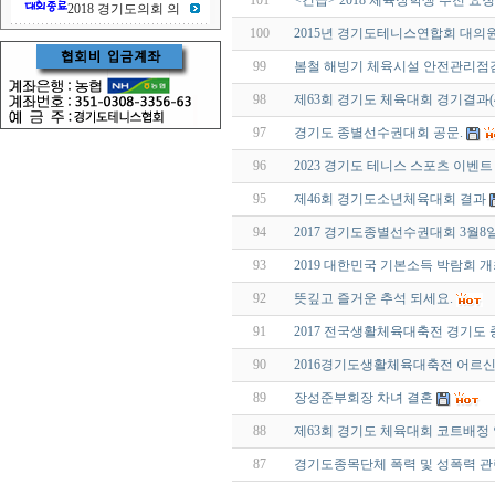
101
<긴급> 2018 체육장학생 추천 요청
2018 경기도의회 의
100
2015년 경기도테니스연합회 대의
99
봄철 해빙기 체육시설 안전관리점
98
제63회 경기도 체육대회 경기결과(4
97
경기도 종별선수권대회 공문.
96
2023 경기도 테니스 스포츠 이벤트
95
제46회 경기도소년체육대회 결과
94
2017 경기도종별선수권대회 3월8
93
2019 대한민국 기본소득 박람회 
92
뜻깊고 즐거운 추석 되세요.
91
2017 전국생활체육대축전 경기도 
90
2016경기도생활체육대축전 어르신
89
장성준부회장 차녀 결혼
88
제63회 경기도 체육대회 코트배정 안
87
경기도종목단체 폭력 및 성폭력 