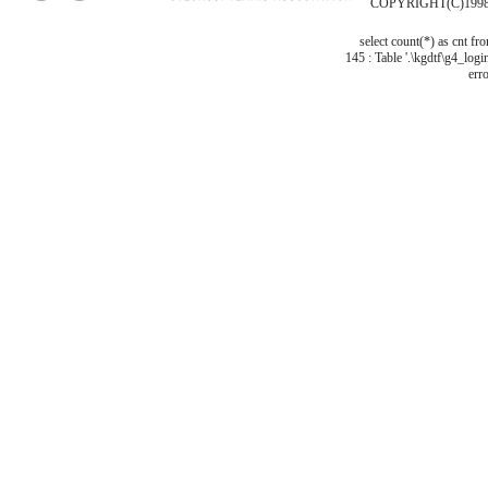
COPYRIGHT(C)1998
select count(*) as cnt f
145 : Table '.\kgdtf\g4_logi
erro