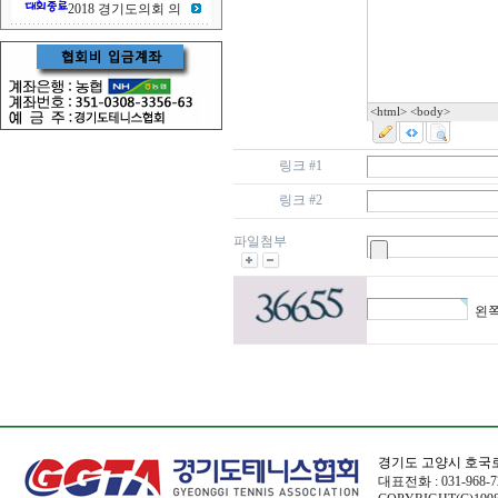
2018 경기도의회 의
<html> <body>
링크 #1
링크 #2
파일첨부
왼쪽
경기도 고양시 호국로
대표전화 : 031-968-72