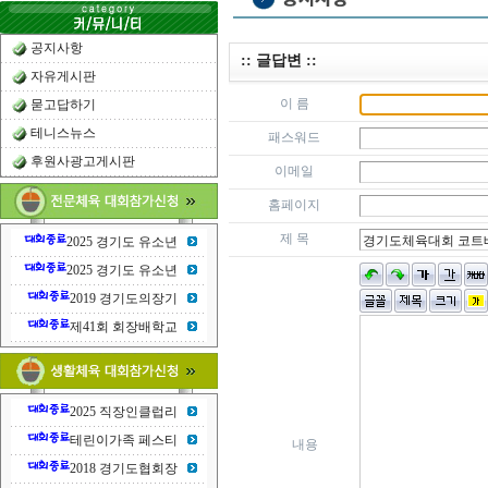
공지사항
:: 글답변 ::
자유게시판
이 름
묻고답하기
테니스뉴스
패스워드
후원사광고게시판
이메일
홈페이지
제 목
2025 경기도 유소년
2025 경기도 유소년
2019 경기도의장기
제41회 회장배학교
2025 직장인클럽리
테린이가족 페스티
내용
2018 경기도협회장