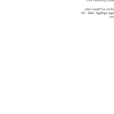
COPYRIGHT(C)1998
select count(*) as cnt f
145 : Table '.\kgdtf\g4_logi
err