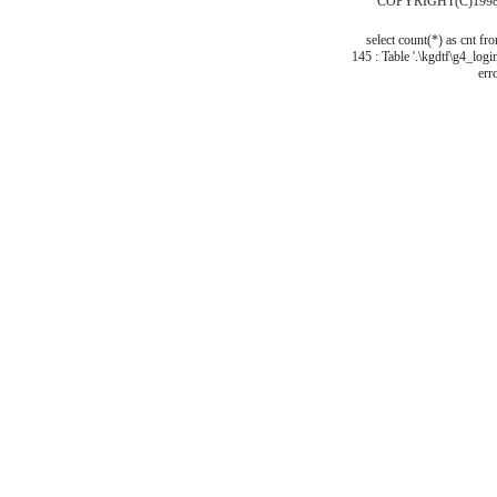
COPYRIGHT(C)1998
select count(*) as cnt f
145 : Table '.\kgdtf\g4_logi
err