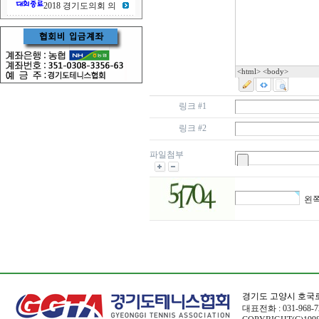
2018 경기도의회 의
<html> <body>
링크 #1
링크 #2
파일첨부
왼쪽
경기도 고양시 호국로
대표전화 : 031-968-72