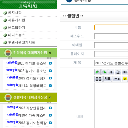
공지사항
:: 글답변 ::
자유게시판
이 름
묻고답하기
테니스뉴스
패스워드
후원사광고게시판
이메일
홈페이지
제 목
2025 경기도 유소년
2025 경기도 유소년
2019 경기도의장기
제41회 회장배학교
2025 직장인클럽리
테린이가족 페스티
내용
2018 경기도협회장