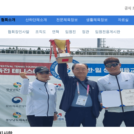
협회소개
산하단체소개
전문체육정보
생활체육정보
자료실
협회장인사말
조직도
연혁
임원진
정관
임원전용게시판