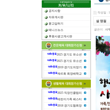
공지사항
작성일 : 13
자유게시판
설 명절
묻고답하기
글쓴이 :
사
테니스뉴스
후원사광고게시판
2025 경기도 유소년
2025 경기도 유소년
2019 경기도의장기
제41회 회장배학교
2025 직장인클럽리
테린이가족 페스티
2018 경기도협회장