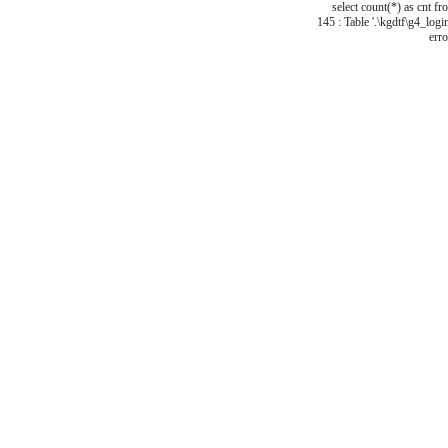
select count(*) as cnt f
145 : Table '.\kgdtf\g4_logi
erro