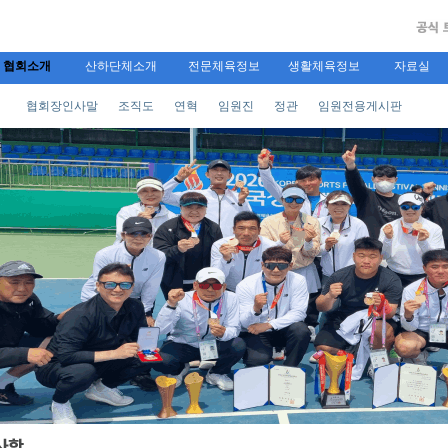
협회소개
산하단체소개
전문체육정보
생활체육정보
자료실
협회장인사말
조직도
연혁
임원진
정관
임원전용게시판