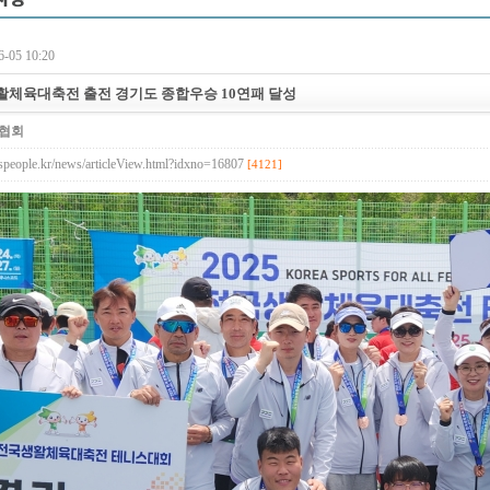
-05 10:20
생활체육대축전 출전 경기도 종합우승 10연패 달성
협회
nispeople.kr/news/articleView.html?idxno=16807
[4121]