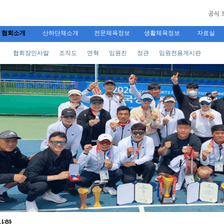
협회소개
산하단체소개
전문체육정보
생활체육정보
자료실
협회장인사말
조직도
연혁
임원진
정관
임원전용게시판