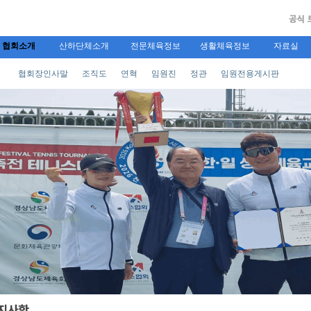
협회소개
산하단체소개
전문체육정보
생활체육정보
자료실
협회장인사말
조직도
연혁
임원진
정관
임원전용게시판