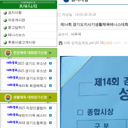
공지사항
작성일 : 14-03-30 18:28
자유게시판
제14회 경기도지사기생활체육테니스대회 
묻고답하기
글쓴이 :
사무국
테니스뉴스
후원사광고게시판
14회 성적집계표.pdf (83.5K)
[31]
DATE : 20
2025 경기도 유소년
2025 경기도 유소년
2019 경기도의장기
제41회 회장배학교
2025 직장인클럽리
테린이가족 페스티
2018 경기도협회장