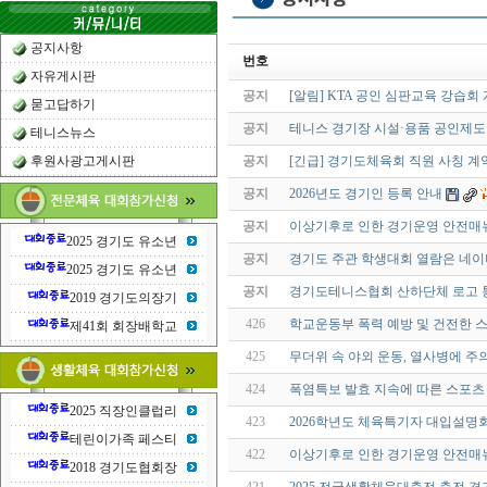
공지사항
번호
자유게시판
공지
[알림] KTA 공인 심판교육 강습회
묻고답하기
공지
테니스 경기장 시설·용품 공인제도
테니스뉴스
후원사광고게시판
공지
[긴급] 경기도체육회 직원 사칭 계
공지
2026년도 경기인 등록 안내
공지
이상기후로 인한 경기운영 안전매
2025 경기도 유소년
공지
경기도 주관 학생대회 열람은 네이
2025 경기도 유소년
공지
경기도테니스협회 산하단체 로고 
2019 경기도의장기
426
학교운동부 폭력 예방 및 건전한 스
제41회 회장배학교
425
무더위 속 야외 운동, 열사병에 주
424
폭염특보 발효 지속에 따른 스포츠
2025 직장인클럽리
423
2026학년도 체육특기자 대입설명
테린이가족 페스티
422
이상기후로 인한 경기운영 안전매
2018 경기도협회장